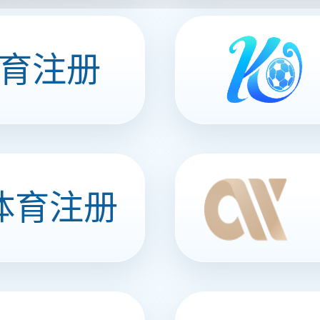
赛事解说
多语种解说覆盖国际赛事，结合战术分析与实时
解读，提升用户观赛理解深度。