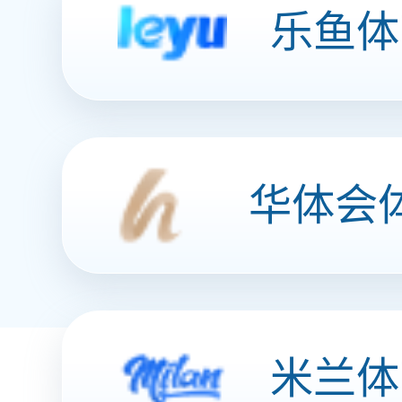
电竞频道
热门电竞赛事全覆盖，支持边看边聊功能，打造
专属电竞内容互动专区。
“完全出乎意料的好”
“设
朋友推荐的，一开始没在意，结果发
界面