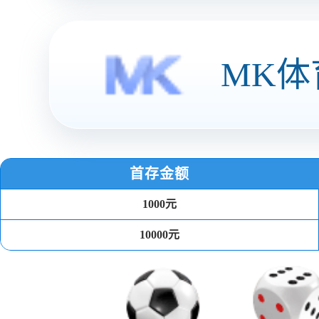
v6.3.0
发布于 2025年10月
多设备同步机制上线，账号数据无缝切换。
推荐逻辑升级，提升用户内容匹配准确度。
新增教学专区，图文视频助力新手快速上手。
v6.0.0
发布于 2025年3月
首页结构重构，焦点赛事板块重新设计。
新增提醒功能，支持微信及站内通知。
性能提升，加载更迅速流畅。