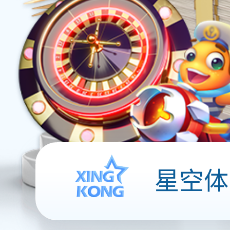
双因子验证
行为识别
通过设备指纹识别、人机验证等方式，全面阻挡
非法访问尝试。
米兰在线