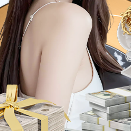
7x24小时服务
专业客服团队全年在
使用无后顾之忧。
多维安全防御模型
)唯一官方网站从多个层面构建立体式防御体系，涵盖数据传输、
护，力求为用户营造安全、稳定的使用体验。
数据加密层