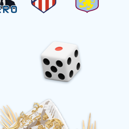
关于我们
 是面向全球体育爱好者的综合服务平台，致力于打造一
体验于一体的专业生态系统。团队成员拥有丰富的行
性著称，持续为用户提供高质量内容与技术保障。
智能容错机制，全面提升米兰在线(中国)唯一官方网
完整性，支持多设备并发操作。
地支付系统，服务覆盖东南亚、欧美等区域，打造更
化体验。