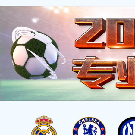
米兰在线(中国)唯一官
全球体育盛事
专业平台，数据精准，
高清直播
覆盖热
聚焦足球、篮球、电竞等赛事，
每日内
极速访问
下载APP