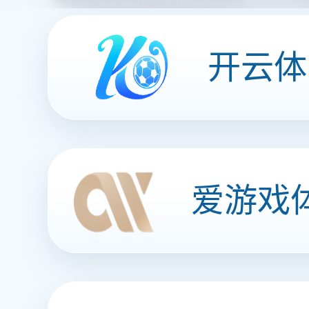
体育直播
涵盖足球、篮球、网球等项目的全球赛事直播，
高清画质、低延迟体验，适合追求流畅观赛的用
户。