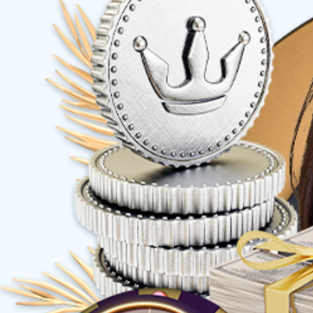
米兰在线(中国
身份认证层