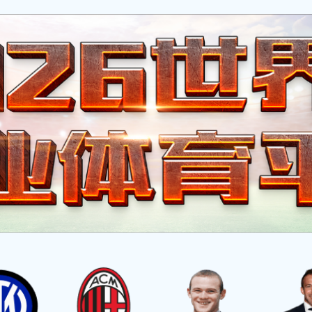
App
关于我们
体育看点
方网站
带您畅享
门体育项目。
容实时更新
。