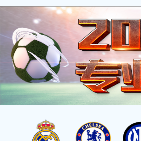
米兰在线(中国)唯一官
全球体育盛事
专业平台，数据精准，
高清直播
覆盖热
聚焦足球、篮球、电竞等赛事，
每日内
极速访问
下载APP