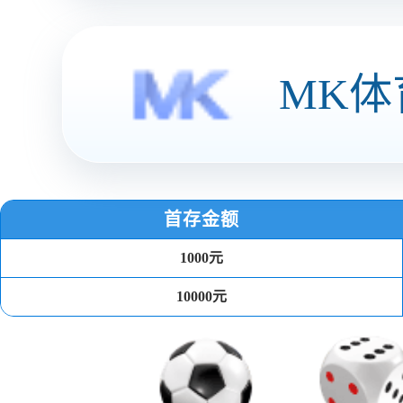
8.
沈梓捷两场6次盖帽却4次违体犯规，防守悍
2026-06-12
认识 米兰在线(中国)唯一官方网站
米兰在线(中国)唯一官方网站 ✅eson推荐✅「2026好
2006年4月，注册资金9.5亿，是一家生产各类互联网
研、生产、销售为一体的互联网平台产品企业。米兰在线
质量，才可以走得更远，才可以赢得未来。我们公司用
台服务和新型互联网平台制品！