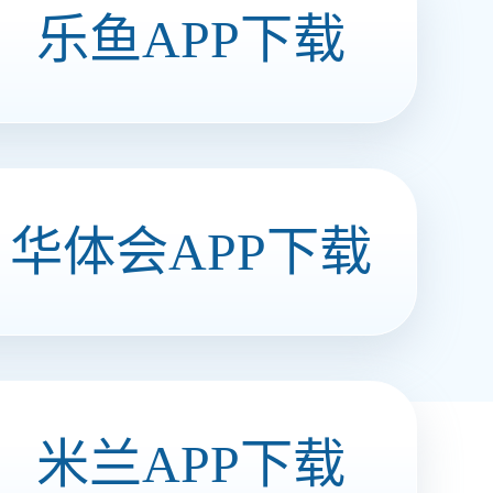
的舞台从不缺少变数，
下一篇：
张兆旭腰部椎间盘突出加重，天津队