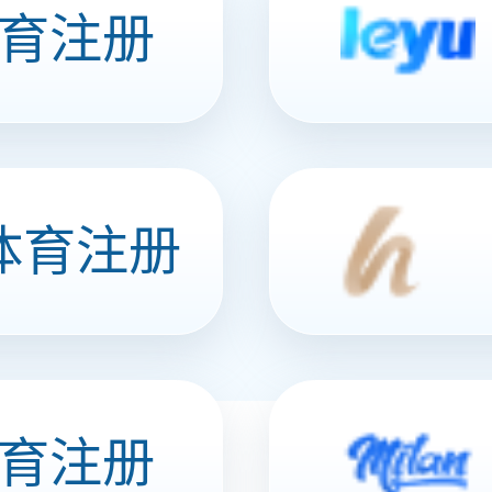
速消化这一打击，并依靠剩下的阵容在卡塔尔拼出佳绩。世界杯
力，将成为本届赛事的一大看点。
8