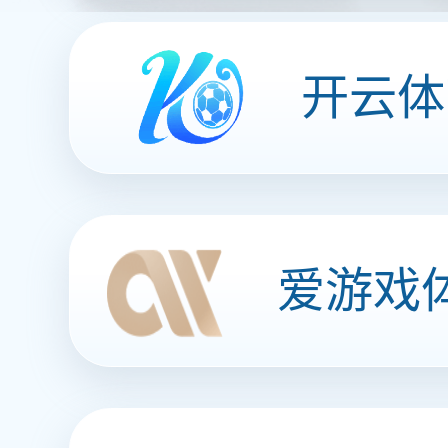
对此非常沮丧，他在社
名球员，更是青训成
年龄偏大的组合，这
范加尔应急
面对突发变故，范加
选，同时内部挖潜也在
摇球队的自信。”但从
利的对手往往显得吃
后，防线对对手身后
中保持稳定，将直接
案，都需要在短期内
总体来看，廷贝尔的
但失去这样一位正值上