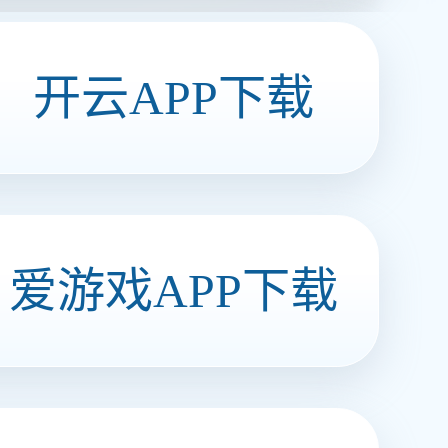
而言，这不仅仅是失去一
需要依赖经验更丰富但
已然浮现。
的年轻中卫作为替补人
，廷贝尔的缺席不会动
，面对速度快、反击犀
的球队，失去廷贝尔
默契，并在高强度对抗
组合，还是其他备选方
，范加尔也经验丰富，
于球迷和教练组而言，现