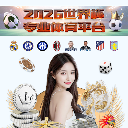
立即注册
米兰在线(中国)唯一官方网站
带您畅享全球体育盛事
专业平台，数据精准，
高清直播
覆盖热门体育项
目。
聚焦足球、篮球、电竞等赛事，
每日内容实时更
新
。
极速访问
下载APP